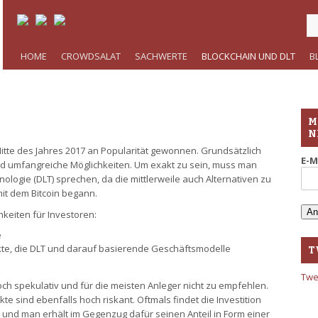
HOME
CROWDSALAT
SACHWERTE
BLOCKCHAIN UND DLT
B
M
N
Mitte des Jahres 2017 an Popularität gewonnen. Grundsätzlich
E-M
ld umfangreiche Möglichkeiten. Um exakt zu sein, muss man
nologie (DLT) sprechen, da die mittlerweile auch Alternativen zu
mit dem Bitcoin begann.
hkeiten für Investoren:
e
ekte, die DLT und darauf basierende Geschäftsmodelle
T
Twe
ch spekulativ und für die meisten Anleger nicht zu empfehlen.
kte sind ebenfalls hoch riskant. Oftmals findet die Investition
 und man erhält im Gegenzug dafür seinen Anteil in Form einer